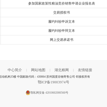
参加国家政策性粮油竞价销售申请企业报名表
交易授权书
履约纠纷申诉文本
履约纠纷申辩文本
网上交易承诺书
中心简介
网站地图
湖北粮网
友情链接
|
|
|
机构35楼 中国邮政代码：430064 苏州国度谷物寄售公司 邻接权所有
鄂ICP备19003974号
鄂私网安备 42010602000560号