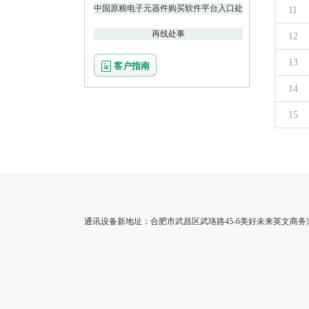
中国原粮电子元器件购买软件平台入口处
11
再线处事
12
13
客户指南
14
15
通讯设备新地址：合肥市武昌区武珞路45-6美好未来英文商务活动