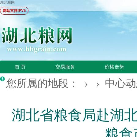
湖北粮网
网站支持IPV6
首 页
交易服务
价格走势
您所属的地段： › ›
中心动
湖北省粮食局赴湖北
粮食