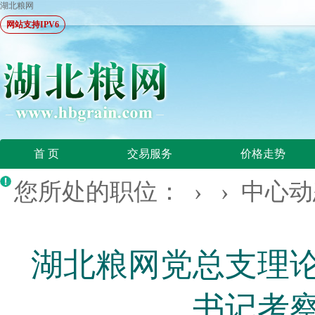
湖北粮网
网站支持IPV6
首 页
交易服务
价格走势
您所处的职位： › ›
中心动
湖北粮网党总支理
书记考