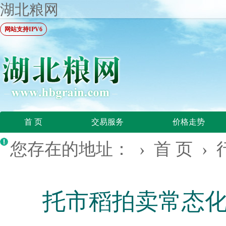
湖北粮网
网站支持IPV6
首 页
交易服务
价格走势
您存在的地址： ›
首 页
›
托市稻拍卖常态化