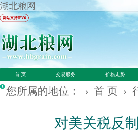
湖北粮网
网站支持IPV6
首 页
交易服务
价格走势
您所属的地位： ›
首 页
›
‍对美关税反